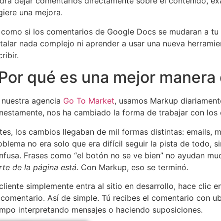
drá dejar comentarios directamente sobre el contenido, e
giere una mejora.
 como si los comentarios de Google Docs se mudaran a tu s
stalar nada complejo ni aprender a usar una nueva herramien
ribir.
Por qué es una mejor manera 
 nuestra agencia
Go To Market
, usamos Markup diariamente
nestamente, nos ha cambiado la forma de trabajar con los c
tes, los cambios llegaban de mil formas distintas: emails, m
oblema no era solo que era difícil seguir la pista de todo,
nfusa. Frases como “el botón no se ve bien” no ayudan mu
rte de la página está
. Con Markup, eso se terminó.
 cliente simplemente entra al sitio en desarrollo, hace clic 
 comentario. Así de simple. Tú recibes el comentario con ub
empo interpretando mensajes o haciendo suposiciones.