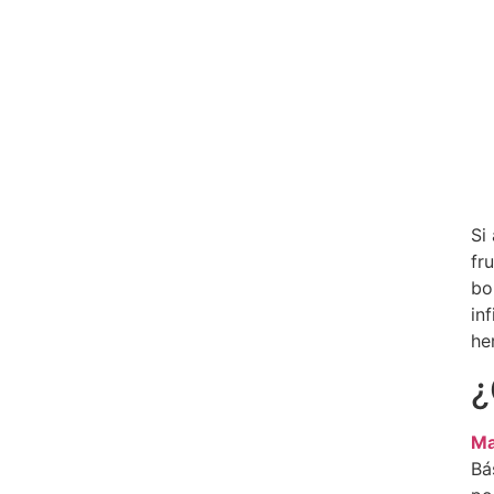
Si
fr
bo
in
he
¿
Ma
Bá