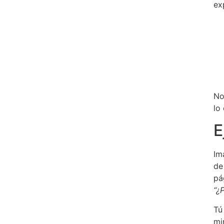
ex
No
lo
E
Im
de
pá
“¿
Tú
mi