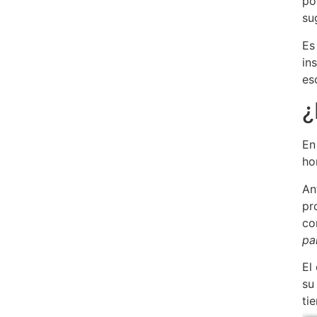
po
su
Es
in
esc
¿
En
ho
An
pr
co
pa
El
su
ti