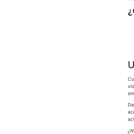
¿
U
Co
vi
si
De
ac
ac
¿N