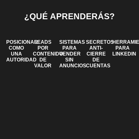
¿QUÉ APRENDERÁS?
POSICIONAR
LEADS
SISTEMAS
SECRETOS
HERRAMI
COMO
POR
PARA
ANTI-
PARA
UNA
CONTENIDO
VENDER
CIERRE
LINKEDIN
AUTORIDAD
DE
SIN
DE
VALOR
ANUNCIOS
CUENTAS